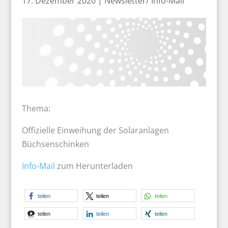
17. Dezember 2020
|
Newsletter/ Info-Mail
Thema:
Offizielle Einweihung der Solaranlagen
Büchsenschinken
Info-Mail
zum Herunterladen
teilen
teilen
teilen
teilen
teilen
teilen